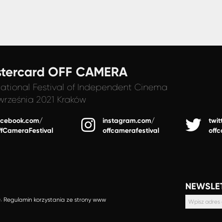
tercard OFF CAMERA
national Festival
of Independent Cinema
września 2021 Kraków
acebook.com/
instagram.com/
twit
ffCameraFestival
offcamerafestival
off
NEWSLE
e.
Regulamin korzystania ze strony www