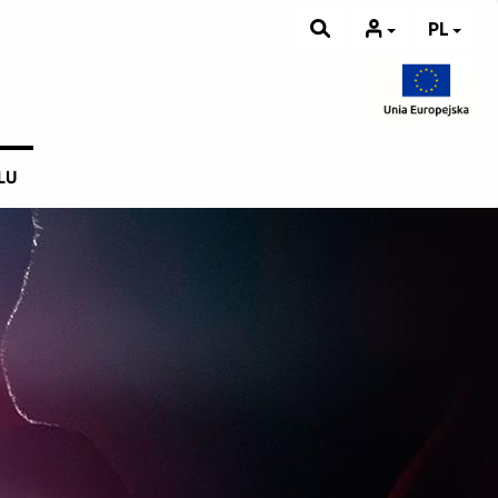
PL
LU