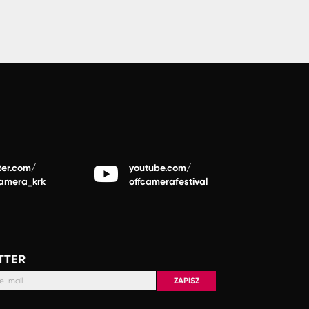
ter.com/
youtube.com/
camera_krk
offcamerafestival
TTER
ZAPISZ