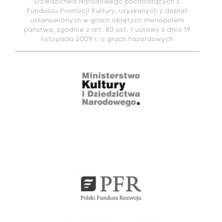
Dziedzictwa Narodowego pochodzących z
Funduszu Promocji Kultury, uzyskanych z dopłat
ustanowionych w grach objętych monopolem
państwa, zgodnie z art. 80 ust. 1 ustawy z dnia 19
listopada 2009 r. o grach hazardowych