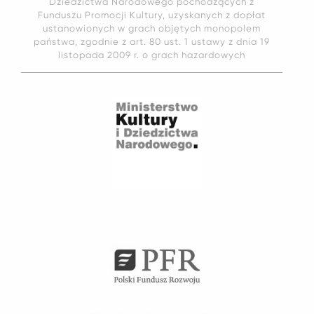
Dziedzictwa Narodowego pochodzących z
Funduszu Promocji Kultury, uzyskanych z dopłat
ustanowionych w grach objętych monopolem
państwa, zgodnie z art. 80 ust. 1 ustawy z dnia 19
listopada 2009 r. o grach hazardowych